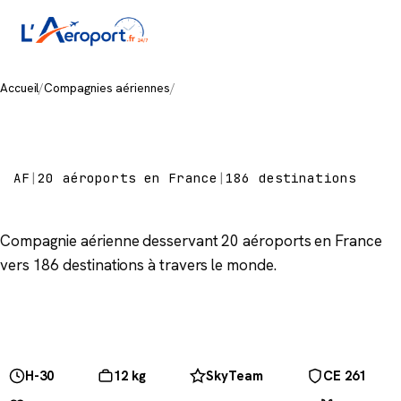
Accueil
/
Compagnies aériennes
/
Air France
Air France
AF
|
20 aéroports en France
|
186 destinations
Compagnie aérienne desservant 20 aéroports en France
vers 186 destinations à travers le monde.
H-30
12 kg
SkyTeam
CE 261