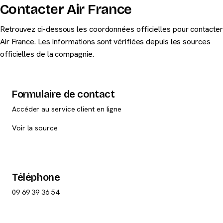
Contacter Air France
vous protège. Vous pouvez prétendre à une indemnisation
pouvant aller de 250 à 600 € selon la distance du vol.
Retrouvez ci-dessous les coordonnées officielles pour contacter
Déposez votre réclamation directement sur
la page officielle
Air France. Les informations sont vérifiées depuis les sources
de Air France
.
officielles de la compagnie.
Formulaire de contact
Accéder au service client en ligne
Voir la source
Téléphone
09 69 39 36 54