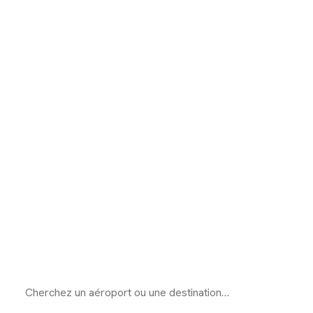
Guide des
oports fran
, parkings, navettes, taxis, compagnies et for
pour préparer votre vol depuis un aéroport fra
l'esprit tranquille.