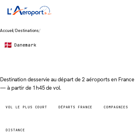
Accueil
/
Destinations
/
Billund
Danemark
Billund
Destination desservie au départ de 2 aéroports en France
— à partir de 1h45 de vol.
VOL LE PLUS COURT
DÉPARTS FRANCE
COMPAGNIES
1h45
2 aéroports
2
DISTANCE
873 km