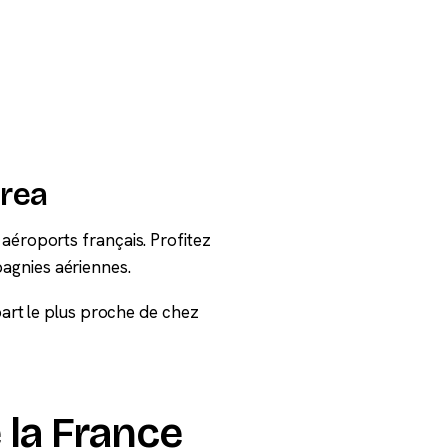
orea
aéroports français. Profitez
agnies aériennes.
épart le plus proche de chez
 la France