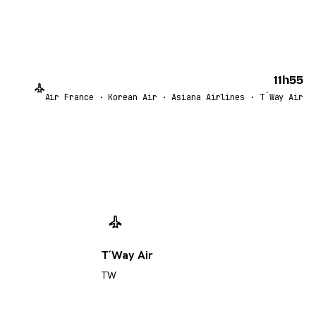
11h55
Air France · Korean Air · Asiana Airlines · T´Way Air
T´Way Air
TW