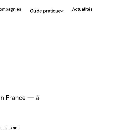
ompagnies
Actualités
Guide pratique
 en France — à
DISTANCE
8 949 km