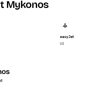
nt Mykonos
easyJet
U2
nos
et