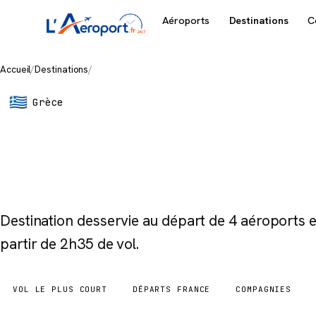
Aéroports
Destinations
C
Accueil
/
Destinations
/
Mykonos
Grèce
Mykonos
Destination desservie au départ de 4 aéroports
partir de 2h35 de vol.
VOL LE PLUS COURT
DÉPARTS FRANCE
COMPAGNIES
2h35
4 aéroports
3