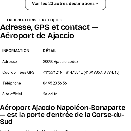
Voir les 23 autres destinations
INFORMATIONS PRATIQUES
Adresse, GPS et contact —
Aéroport de Ajaccio
INFORMATION
DÉTAIL
Adresse
20090 Ajaccio cedex
Coordonnées GPS
41°55′12″ N · 8°47′38″ E
(41.919867, 8.794013)
Téléphone
04 95 23 56 56
Site officiel
2a.cci.fr
Aéroport Ajaccio Napoléon-Bonaparte
— est la porte d'entrée de la Corse-du-
Sud