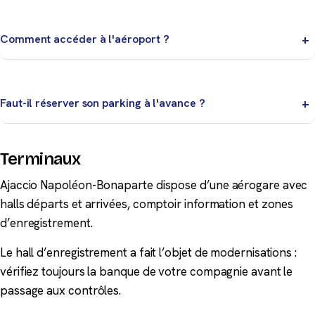
Situé à 5 km d'Ajaccio, il a bénéficié de modernisations
récentes. Trafic fortement saisonnier avec un pic en
Comment accéder à l'aéroport ?
été. Commerces orientés produits corses dans
l'aérogare.
Navettes locales, bus depuis Ajaccio, taxis et parkings.
Location de voitures recommandée.
Faut-il réserver son parking à l'avance ?
Oui, surtout en période de vacances et pour les
stationnements de plusieurs jours. La réservation en
Terminaux
ligne garantit une place et le meilleur tarif.
Ajaccio Napoléon-Bonaparte dispose d’une aérogare avec
halls départs et arrivées, comptoir information et zones
d’enregistrement.
Le hall d’enregistrement a fait l’objet de modernisations :
vérifiez toujours la banque de votre compagnie avant le
passage aux contrôles.