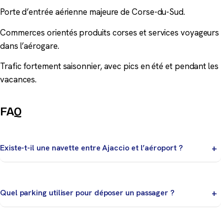
Porte d’entrée aérienne majeure de Corse-du-Sud.
Commerces orientés produits corses et services voyageurs
dans l’aérogare.
Trafic fortement saisonnier, avec pics en été et pendant les
vacances.
FAQ
Existe-t-il une navette entre Ajaccio et l’aéroport ?
Oui, des solutions de transport local relient l’aéroport
à Ajaccio selon les horaires et la période.
Quel parking utiliser pour déposer un passager ?
Utilisez les zones courte durée ou dépose prévues à