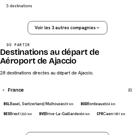
3 destinations
Voir les 3 autres compagnies
OÙ PARTIR
Destinations au départ de
Aéroport de Ajaccio
28 destinations directes au départ de Ajaccio.
France
21
Basel, Switzerland/Mulhouse
Bordeaux
BSL
639 km
BOD
834 km
Brest
Brive-La-Gaillarde
Caen
BES
1263 km
BVE
684 km
CFR
1081 km