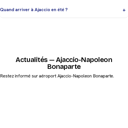
proximité de l’aérogare.
Quand arriver à Ajaccio en été ?
En haute saison, prévoyez plus de marge pour
l’enregistrement, les contrôles et l’accès routier.
Actualités — Ajaccio-Napoleon
Bonaparte
Restez informé sur aéroport Ajaccio-Napoleon Bonaparte.