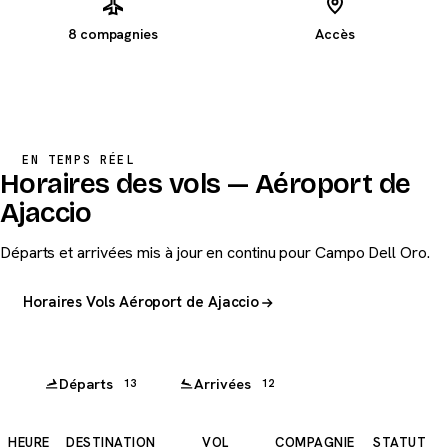
8 compagnies
Accès
2 VOLS EN COURS
↑
↑
XK 770
Paris
XK 150
Marseille
EN TEMPS RÉEL
Horaires des vols — Aéroport de
Ajaccio
Départs et arrivées mis à jour en continu pour Campo Dell Oro.
Horaires Vols Aéroport de Ajaccio
Départs
Arrivées
13
12
HEURE
DESTINATION
VOL
COMPAGNIE
STATUT