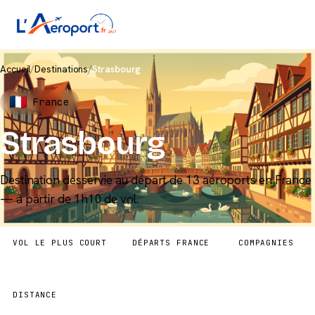
Accueil
/
Destinations
/
Strasbourg
France
Strasbourg
Destination desservie au départ de 13 aéroports en France
— à partir de 1h10 de vol.
VOL LE PLUS COURT
DÉPARTS FRANCE
COMPAGNIES
1h10
13 aéroports
4
DISTANCE
368 km