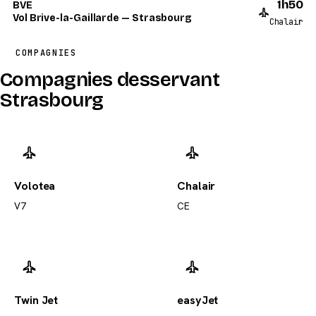
1h50
BVE
Vol Brive-la-Gaillarde — Strasbourg
Chalair
COMPAGNIES
Compagnies desservant
Strasbourg
Volotea
Chalair
V7
CE
Twin Jet
easyJet