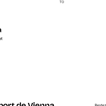
TO
a
et
port de Vienna
Restez