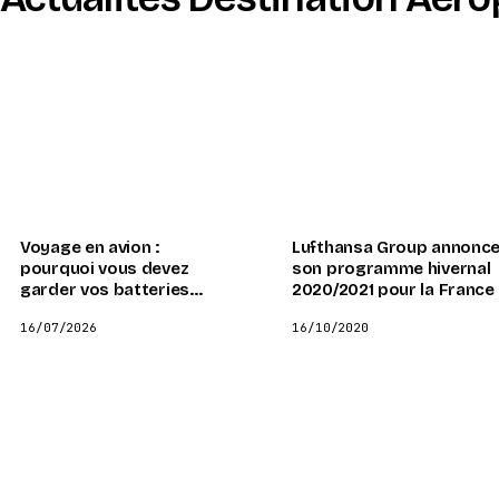
Voyage en avion :
Lufthansa Group annonc
pourquoi vous devez
son programme hivernal
garder vos batteries
2020/2021 pour la France
externes en cabine et non
16/07/2026
16/10/2020
en soute, selon les
autorités aériennes