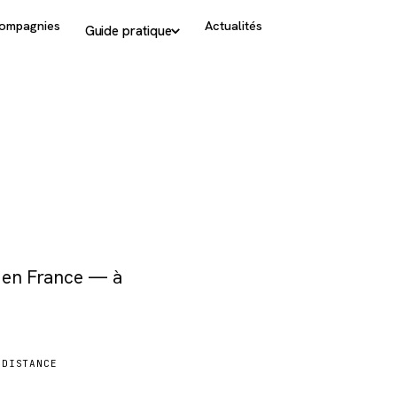
ompagnies
Actualités
Guide pratique
s en France — à
DISTANCE
920 km