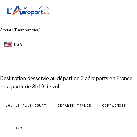
Accueil
/
Destinations
/
San Francisco
USA
San Francisco
Destination desservie au départ de 3 aéroports en France
— à partir de 8h10 de vol.
VOL LE PLUS COURT
DÉPARTS FRANCE
COMPAGNIES
8h10
3 aéroports
3
DISTANCE
6 739 km