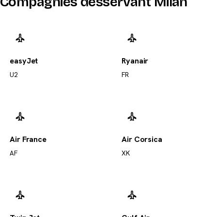
Compagnies desservant Milan
easyJet
Ryanair
U2
FR
Air France
Air Corsica
AF
XK