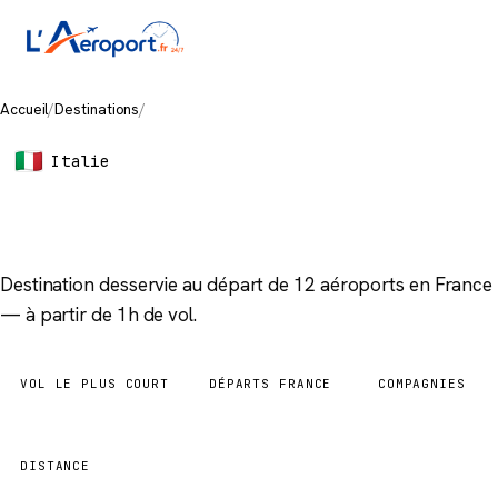
Accueil
/
Destinations
/
Milan
Italie
Milan
Destination desservie au départ de 12 aéroports en France
— à partir de 1h de vol.
VOL LE PLUS COURT
DÉPARTS FRANCE
COMPAGNIES
1h
12 aéroports
8
DISTANCE
283 km