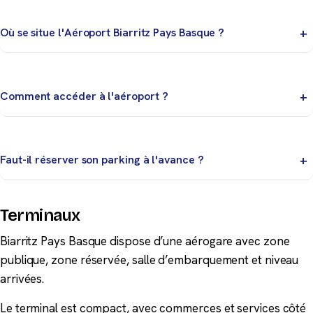
Où se situe l'Aéroport Biarritz Pays Basque ?
Situé à 5 km de Biarritz, proche de Bayonne et Anglet.
Terminal compact avec gare routière couverte. Trafic
Comment accéder à l'aéroport ?
marqué par les week-ends et séjours courts.
Bus TXIK TXAK, taxis, VTC et location de voitures au
Village des Loueurs.
Faut-il réserver son parking à l'avance ?
Oui, surtout en période de vacances et pour les
stationnements de plusieurs jours. La réservation en
Terminaux
ligne garantit une place et le meilleur tarif.
Biarritz Pays Basque dispose d’une aérogare avec zone
publique, zone réservée, salle d’embarquement et niveau
arrivées.
Le terminal est compact, avec commerces et services côté