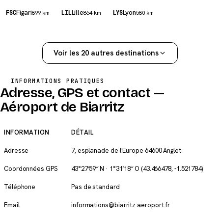
Figari
Lille
Lyon
FSC
899 km
LIL
864 km
LYS
580 km
Voir les 20 autres destinations
INFORMATIONS PRATIQUES
Adresse, GPS et contact —
Aéroport de Biarritz
INFORMATION
DÉTAIL
Adresse
7, esplanade de l'Europe 64600 Anglet
Coordonnées GPS
43°27′59″ N · 1°31′18″ O
(43.466478, -1.521784)
Téléphone
Pas de standard
Email
informations@biarritz.aeroport.fr