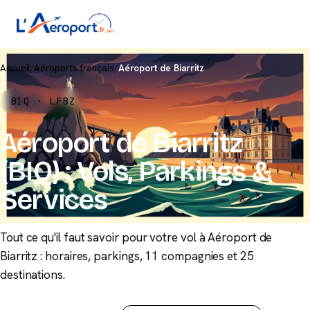
Accueil
/
Aéroports français
/
Aéroport de Biarritz
BIQ · LFBZ
Aéroport de Biarritz
(BIQ) : Vols, Parkings &
Services
Tout ce qu'il faut savoir pour votre vol à Aéroport de
Biarritz : horaires, parkings, 11 compagnies et 25
destinations.