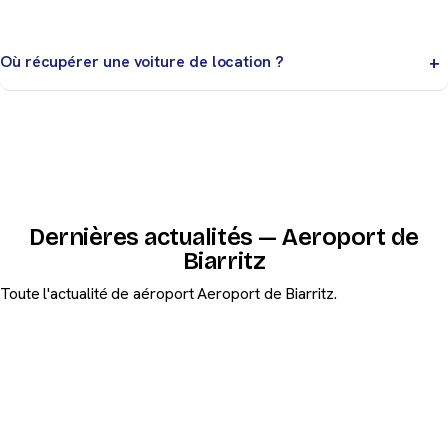
Ils se trouvent près du hall arrivées et des zones de
prise en charge indiquées sur place.
Où récupérer une voiture de location ?
Les loueurs se trouvent au Village des Loueurs,
accessible à pied depuis le terminal.
Dernières actualités — Aeroport de
Biarritz
Toute l'actualité de aéroport Aeroport de Biarritz.