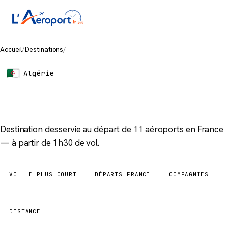
Accueil
/
Destinations
/
Oran
Algérie
Oran
Destination desservie au départ de 11 aéroports en France
— à partir de 1h30 de vol.
VOL LE PLUS COURT
DÉPARTS FRANCE
COMPAGNIES
1h30
11 aéroports
5
DISTANCE
966 km