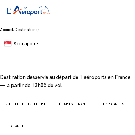
Accueil
/
Destinations
/
Singapore
Singapour
Singapore
Destination desservie au départ de 1 aéroports en France
— à partir de 13h05 de vol.
VOL LE PLUS COURT
DÉPARTS FRANCE
COMPAGNIES
13h05
1 aéroports
3
DISTANCE
10 727 km