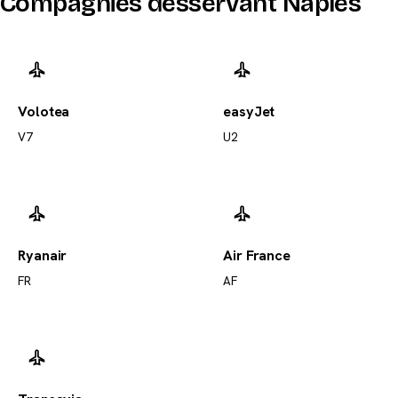
Compagnies desservant Naples
Volotea
easyJet
V7
U2
Ryanair
Air France
FR
AF