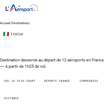
Accueil
/
Destinations
/
Naples
Italie
Naples
Destination desservie au départ de 12 aéroports en France
— à partir de 1h25 de vol.
VOL LE PLUS COURT
DÉPARTS FRANCE
COMPAGNIES
1h25
12 aéroports
5
DISTANCE
660 km