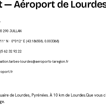
t — Aéroport de Lourde
L
65 290 JUILLAN
11″ N · 0°0′12″ E
(43.186508, 0.003368)
)5 62 32 92 22
mation.tarbes-lourdes@aeroports-laregion.fr
roport.fr
ire de Lourdes, Pyrénées. À 10 km de Lourdes.Que vous cher
ge.