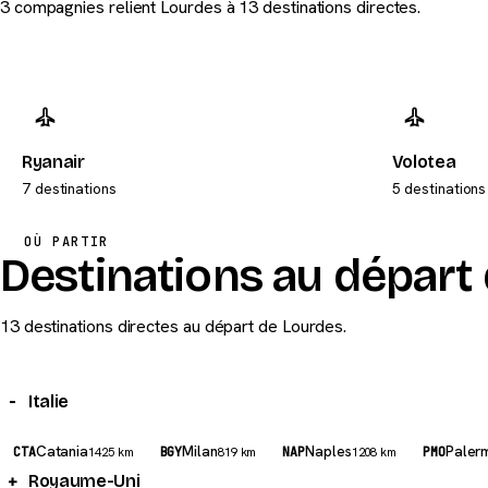
3 compagnies relient Lourdes à 13 destinations directes.
Ryanair
Volotea
7 destinations
5 destinations
OÙ PARTIR
Destinations au départ
13 destinations directes au départ de Lourdes.
Italie
Catania
Milan
Naples
Paler
CTA
1425 km
BGY
819 km
NAP
1208 km
PMO
Royaume-Uni