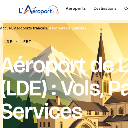
Aéroports
Destinations
C
Accueil
/
Aéroports français
/
Aéroport de Lourdes
LDE · LFBT
Aéroport de 
(LDE) : Vols, 
Services