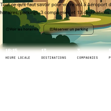
Tout ce qu'il faut savoir pour votre vol à Aéroport 
horaires, parkings, 3 compagnies et 13 destinations.
Voir les horaires
Réserver un parking
18:15
13
3
HEURE LOCALE
DESTINATIONS
COMPAGNIES
P