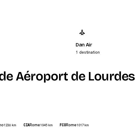
Dan Air
1 destination
 de Aéroport de Lourdes
mo
Rome
Rome
1236 km
CIA
1045 km
FCO
1017 km