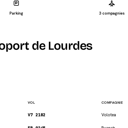
Parking
3 compagnies
roport de Lourdes
VOL
COMPAGNIE
V7 2182
Volotea
FR 9245
Ryanair