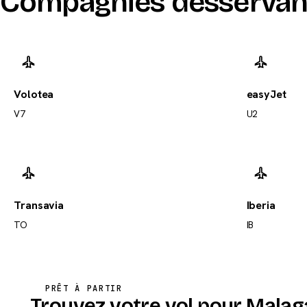
Compagnies desservan
Volotea
easyJet
V7
U2
Transavia
Iberia
TO
IB
PRÊT À PARTIR
Trouvez votre vol pour Malag