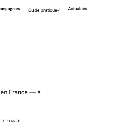
ompagnies
Actualités
Guide pratique
s en France — à
DISTANCE
919 km