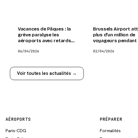
Vacances de Pâques : la
Brussels Airport at
grève paralyse les
plus d’un million de
aéroports avec retards
voyageurs pendant 
massifs et annulations de
vacances des
06/04/2026
02/04/2026
vols
communautés
néerlandophones
Voir toutes les actualités →
AÉROPORTS
PRÉPARER
Paris-CDG
Formalités