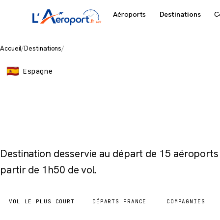
Aéroports
Destinations
C
Accueil
/
Destinations
/
Malaga
Espagne
Malaga
Destination desservie au départ de 15 aéroport
partir de 1h50 de vol.
VOL LE PLUS COURT
DÉPARTS FRANCE
COMPAGNIES
1h50
15 aéroports
7