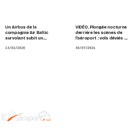
Un Airbus de la
VIDÉO. Plongée nocturne
compagnie Air Baltic
derrière les scènes de
survolant subit un
l'aéroport : vols déviés et
atterrissage d’urgence à
retards révélés
13/02/2020
30/07/2026
Bordeaux