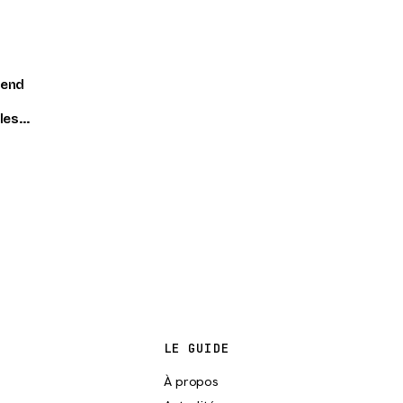
tend
les
LE GUIDE
À propos