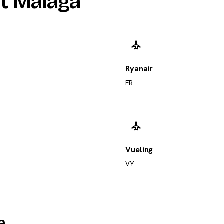
t Malaga
Ryanair
FR
Vueling
VY
a