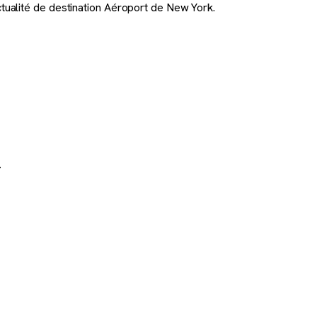
ctualité de destination Aéroport de New York.
-
nt