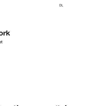
DL
ork
et