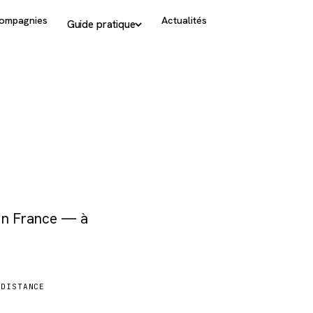
ompagnies
Actualités
Guide pratique
 en France — à
DISTANCE
5 851 km