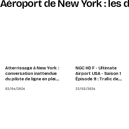
Aéroport de New York : les d
Atterrissage à New York :
NGC HD F - Ultimate
conversation inattendue
Airport USA - Saison 1
du pilote de ligne en plein
Épisode 9 : Trafic de
vol
drogues, armes et argen
02/04/2026
23/02/2026
liquide