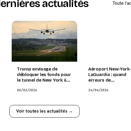
ernières actualités
Toute l'a
Trump envisage de
Aéroport New-York
débloquer les fonds pour
LaGuardia : quand
le tunnel de New York à
erreurs de
t
condition de rénover
communication et
06/02/2026
24/04/2026
l'aéroport de Dulles et la
équipement défailla
gare de New York
perturbent le trafic
aérien
Voir toutes les actualités →