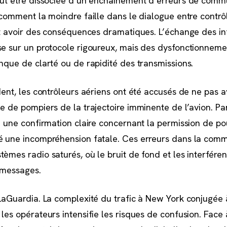
eut être dissociée d’un enchaînement d’erreurs de comm
 comment la moindre faille dans le dialogue entre contrô
eut avoir des conséquences dramatiques. L’échange des i
se sur un protocole rigoureux, mais des dysfonctionnem
anque de clarté ou de rapidité des transmissions.
dent, les contrôleurs aériens ont été accusés de ne pas a
e de pompiers de la trajectoire imminente de l’avion. Par
çu une confirmation claire concernant la permission de po
ré une incompréhension fatale. Ces erreurs dans la com
èmes radio saturés, où le bruit de fond et les interfére
 messages.
 LaGuardia. La complexité du trafic à New York conjugée
les opérateurs intensifie les risques de confusion. Face 