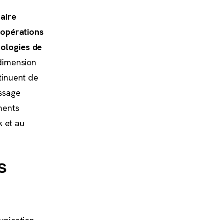
aire
 opérations
ologies de
dimension
tinuent de
issage
ments
k et au
s