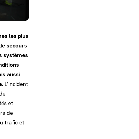
es les plus
 de secours
es systèmes
nditions
is aussi
e.
L’incident
 de
tés et
urs de
 trafic et