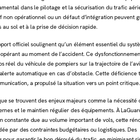
amental dans le pilotage et la sécurisation du trafic aéri
tif non opérationnel ou un défaut d’intégration peuvent
s au sol et à la prise de décision rapide.
port officiel soulignent qu’un élément essentiel du sys
 inopérant au moment de l’accident. Ce dysfonctionnemen
 réel du véhicule de pompiers sur la trajectoire de l’avi
alerte automatique en cas d’obstacle. Cette déficience 
nication, a propulsé la situation vers un point critique.
ue se trouvent des enjeux majeurs comme la nécessité d
rnes et le maintien régulier des équipements. À LaGuar
n constante due au volume important de vols, cette rén
ardée par des contraintes budgétaires ou logistiques. Des
 pour garantir le bon déroulé du trafic, en minimisant ri