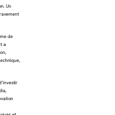
en. Un
 gravement
tème de
t a
on,
technique,
’investir
dia,
ovation
sques et