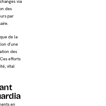
échanges via
ion des
eurs par
aire.
 que de la
tion d’une
ration des
Ces efforts
é, vital
ant
uardia
ments en