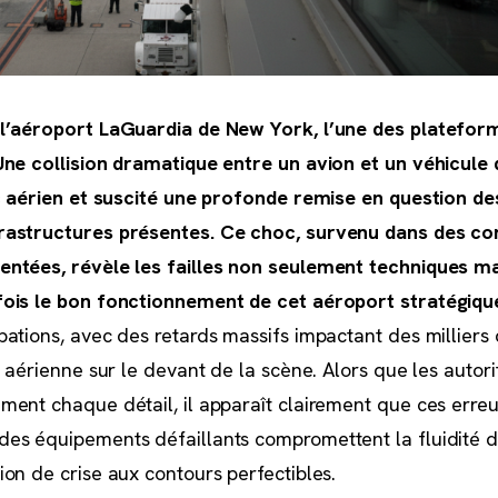
l’aéroport LaGuardia de New York, l’une des plateform
Une collision dramatique entre un avion et un véhicule
ic aérien et suscité une profonde remise en question d
rastructures présentes. Ce choc, survenu dans des co
ntées, révèle les failles non seulement techniques ma
ois le bon fonctionnement de cet aéroport stratégiqu
ations, avec des retards massifs impactant des milliers
 aérienne sur le devant de la scène. Alors que les autori
ent chaque détail, il apparaît clairement que ces erre
es équipements défaillants compromettent la fluidité du
on de crise aux contours perfectibles.