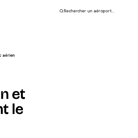
Rechercher un aéroport…
c aérien
n et
t le