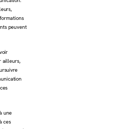
unication.
leurs,
nformations
ents peuvent
voir
 ailleurs,
ursuivre
munication
nces
 à une
à ces