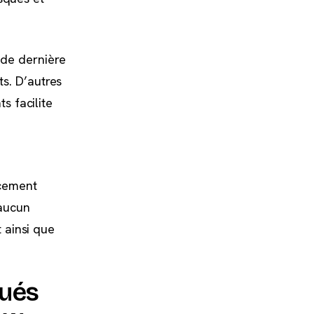
 de dernière
ts. D’autres
s facilite
ocement
’aucun
 ainsi que
qués