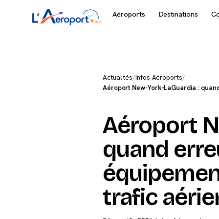
Aéroports
Destinations
C
Actualités
/
Infos Aéroports
/
Aéroport New-York-LaGuardia : quand 
Aéroport N
quand erre
équipement
trafic aérie