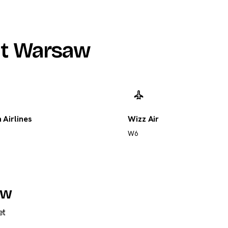
t Warsaw
 Airlines
Wizz Air
W6
aw
et