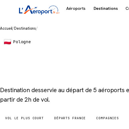
Aéroports
Destinations
C
Accueil
/
Destinations
/
Warsaw
Pologne
Warsaw
Destination desservie au départ de 5 aéroports
partir de 2h de vol.
VOL LE PLUS COURT
DÉPARTS FRANCE
COMPAGNIES
2h
5 aéroports
3