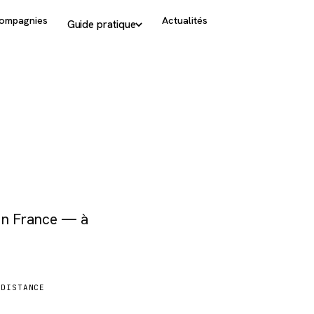
ompagnies
Actualités
Guide pratique
 en France — à
DISTANCE
1 029 km