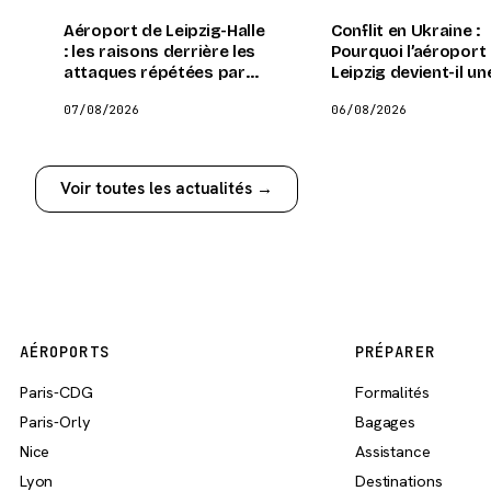
Aéroport de Leipzig-Halle
Conflit en Ukraine :
: les raisons derrière les
Pourquoi l’aéroport
attaques répétées par
Leipzig devient-il un
drones explosifs sur ce
cible symbolique et
07/08/2026
06/08/2026
site stratégique
stratégique ?
Voir toutes les actualités →
AÉROPORTS
PRÉPARER
Paris-CDG
Formalités
Paris-Orly
Bagages
Nice
Assistance
Lyon
Destinations