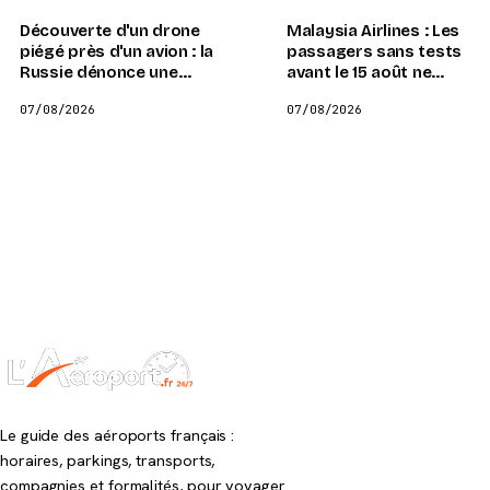
Découverte d'un drone
Malaysia Airlines : Les
piégé près d'un avion : la
passagers sans tests
Russie dénonce une
avant le 15 août ne
provocation montée de
pourront pas embarquer
07/08/2026
07/08/2026
toutes pièces
Le guide des aéroports français :
horaires, parkings, transports,
compagnies et formalités, pour voyager