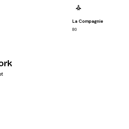
La Compagnie
B0
ork
et