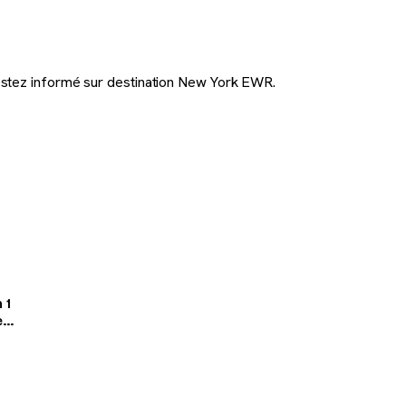
stez informé sur destination New York EWR.
 1
e
argent