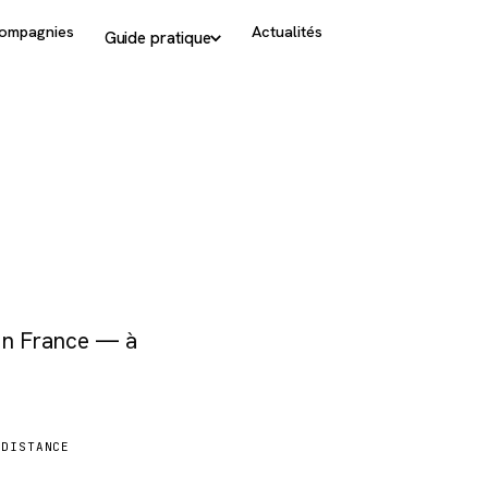
ompagnies
Actualités
Guide pratique
 en France — à
DISTANCE
5 874 km