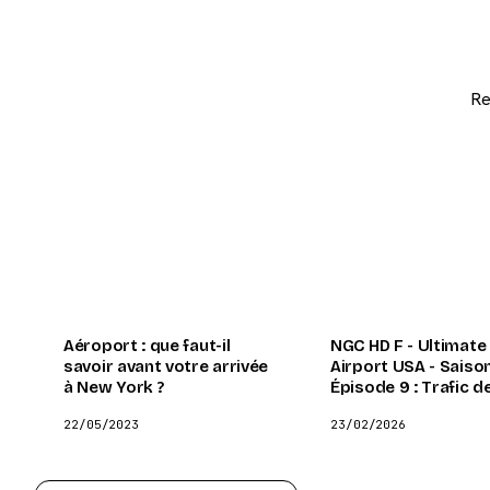
Re
Aéroport : que faut-il
NGC HD F - Ultimate
savoir avant votre arrivée
Airport USA - Saison
à New York ?
Épisode 9 : Trafic d
drogues, armes et 
22/05/2023
23/02/2026
liquide