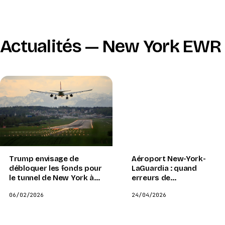
Actualités — New York EWR
Trump envisage de
Aéroport New-York-
débloquer les fonds pour
LaGuardia : quand
le tunnel de New York à
erreurs de
condition de rénover
communication et
06/02/2026
24/04/2026
l'aéroport de Dulles et la
équipement défaillant
gare de New York
perturbent le trafic
aérien