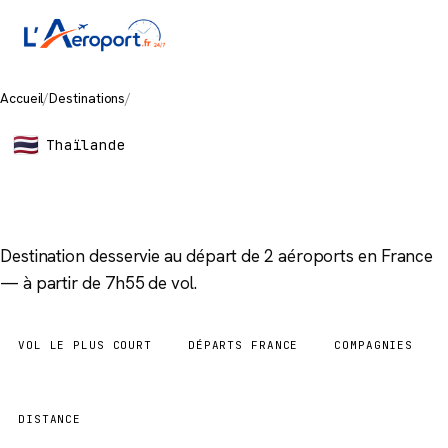
Accueil
/
Destinations
/
Bangkok
Thaïlande
Bangkok
Destination desservie au départ de 2 aéroports en France
— à partir de 7h55 de vol.
VOL LE PLUS COURT
DÉPARTS FRANCE
COMPAGNIES
7h55
2 aéroports
4
DISTANCE
6 253 km