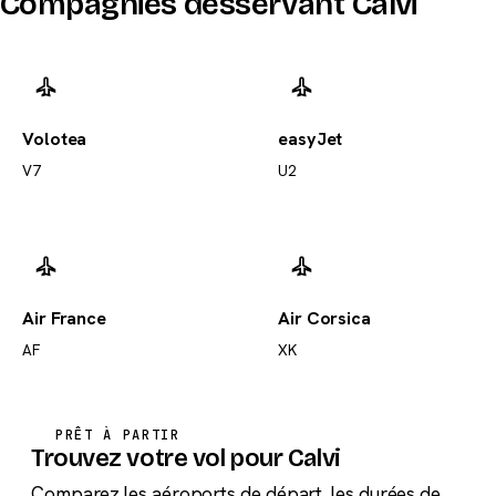
Compagnies desservant Calvi
Volotea
easyJet
V7
U2
Air France
Air Corsica
AF
XK
PRÊT À PARTIR
Trouvez votre vol pour Calvi
Comparez les aéroports de départ, les durées de