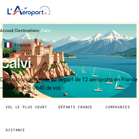
Accueil
/
Destinations
/
Calvi
France
Calvi
Destination desservie au départ de 12 aéroports en France
— à partir de 0h40 de vol.
VOL LE PLUS COURT
DÉPARTS FRANCE
COMPAGNIES
0h40
12 aéroports
4
DISTANCE
180 km