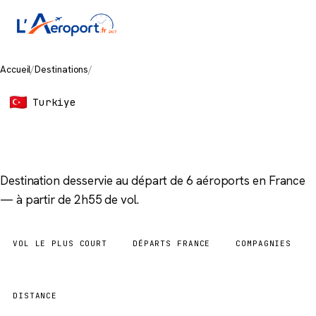
Accueil
/
Destinations
/
Istanbul
Turkiye
Istanbul
Destination desservie au départ de 6 aéroports en France
— à partir de 2h55 de vol.
VOL LE PLUS COURT
DÉPARTS FRANCE
COMPAGNIES
2h55
6 aéroports
2
DISTANCE
1 883 km