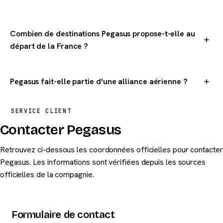
Combien de destinations Pegasus propose-t-elle au
départ de la France ?
Pegasus dessert 3 destinations dans le monde au départ de la
France.
Pegasus fait-elle partie d'une alliance aérienne ?
Pegasus n'est pas membre d'une alliance aérienne majeure.
SERVICE CLIENT
Contacter Pegasus
Retrouvez ci-dessous les coordonnées officielles pour contacter
Pegasus. Les informations sont vérifiées depuis les sources
officielles de la compagnie.
Formulaire de contact