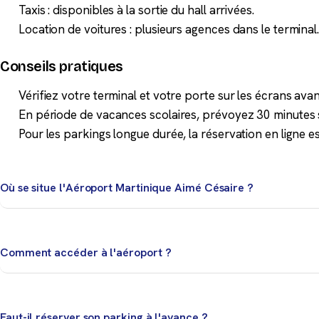
Taxis : disponibles à la sortie du hall arrivées.
Location de voitures : plusieurs agences dans le terminal
Conseils pratiques
Vérifiez votre terminal et votre porte sur les écrans ava
En période de vacances scolaires, prévoyez 30 minutes
Pour les parkings longue durée, la réservation en ligne
Où se situe l'Aéroport Martinique Aimé Césaire ?
Situé au Lamentin, à 10 km de Fort-de-France. Aérogare en
Comment accéder à l'aéroport ?
TCSP Aéroport, taxis, parkings courte et longue durée, lo
Faut-il réserver son parking à l'avance ?