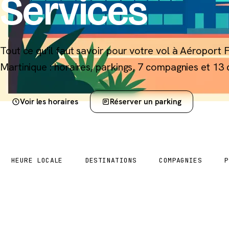
Services
Tout ce qu'il faut savoir pour votre vol à Aéroport
Martinique : horaires, parkings, 7 compagnies et 13 
Voir les horaires
Réserver un parking
10:08
13
7
HEURE LOCALE
DESTINATIONS
COMPAGNIES
P