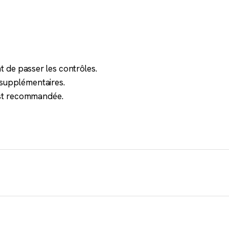
.
nt de passer les contrôles.
 supplémentaires.
 est recommandée.
 cours de modernisation. Dessert la métropole, les Antilles 
cation de voitures.