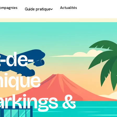
ompagnies
Actualités
Guide pratique
-de-
nique
Parkings &