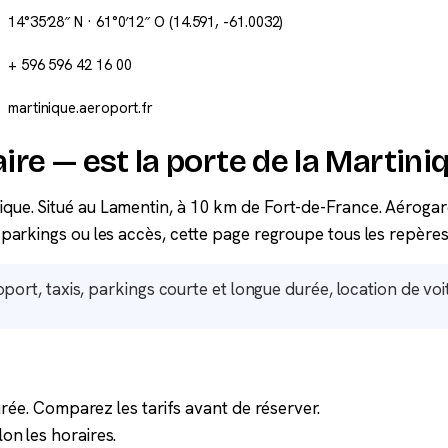
14°35′28″ N · 61°0′12″ O
(14.591, -61.0032)
+ 596 596 42 16 00
martinique.aeroport.fr
re — est la porte de la Martini
nique. Situé au Lamentin, à 10 km de Fort-de-France. Aérogar
s parkings ou les accès, cette page regroupe tous les repères
t, taxis, parkings courte et longue durée, location de voi
ée. Comparez les tarifs avant de réserver.
lon les horaires.