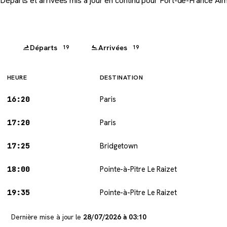
Départs et arrivées mis à jour en continu pour Fort-de-France Ai
Départs
Arrivées
19
19
HEURE
DESTINATION
16:20
Paris
17:20
Paris
17:25
Bridgetown
18:00
Pointe-à-Pitre Le Raizet
19:35
Pointe-à-Pitre Le Raizet
Dernière mise à jour le
28/07/2026 à 03:10