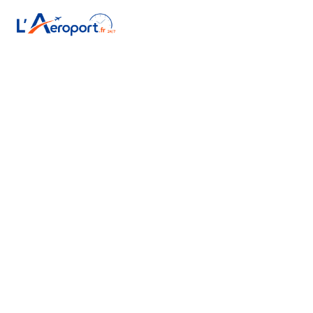
P
Accueil
/
Aéroports français
/
Biarritz Pays Basque
/
Parking
Parking Aéroport
Biarritz
Stationnement officiel, dépose-minute et parkings privés autour
de l'aéroport Biarritz.