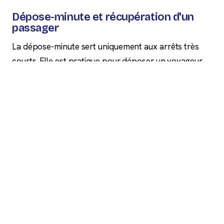
Dépose-minute et récupération d'un
passager
La dépose-minute sert uniquement aux arrêts très
courts. Elle est pratique pour déposer un voyageur
avec ses bagages ou récupérer une personne à
l'arrivée, mais elle n'est pas conçue pour attendre
longtemps.
Si vous devez rester plus longtemps, utilisez plutôt
un parking courte durée. Cela évite les frais de
dépassement et permet de rejoindre tranquillement
le terminal.
Parkings privés et réservation en ligne