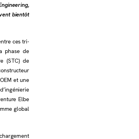
ngineering,
vent bientôt
tre ces tri-
la phase de
re (STC) de
constructeur
s OEM et une
d’ingénierie
venture Elbe
ramme global
n chargement