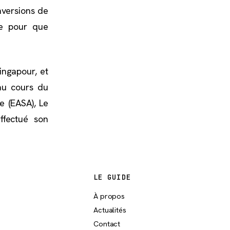
nversions de
de pour que
ingapour, et
 au cours du
e (EASA), Le
ffectué son
LE GUIDE
À propos
Actualités
Contact