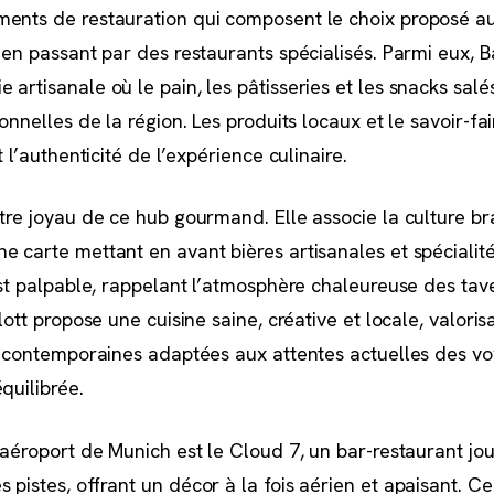
ments de restauration qui composent le choix proposé a
, en passant par des restaurants spécialisés. Parmi eux, 
artisanale où le pain, les pâtisseries et les snacks salé
onnelles de la région. Les produits locaux et le savoir-fa
t l’authenticité de l’expérience culinaire.
tre joyau de ce hub gourmand. Elle associe la culture bra
e carte mettant en avant bières artisanales et spécialit
 est palpable, rappelant l’atmosphère chaleureuse des tav
lott propose une cuisine saine, créative et locale, valoris
es contemporaines adaptées aux attentes actuelles des v
quilibrée.
’aéroport de Munich est le Cloud 7, un bar-restaurant jou
pistes, offrant un décor à la fois aérien et apaisant. Ce l