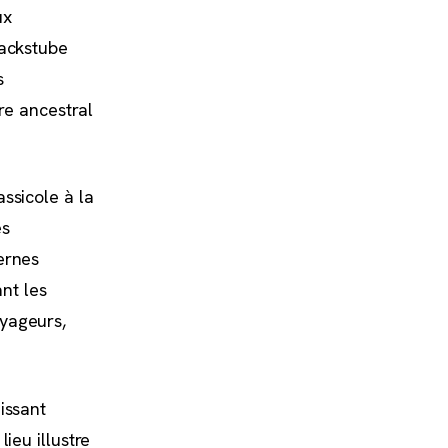
ux
Backstube
s
ire ancestral
ssicole à la
és
ernes
ant les
oyageurs,
issant
ieu illustre