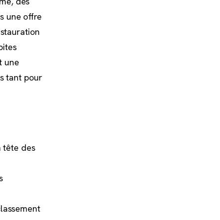
mme, des
s une offre
estauration
pites
t une
s tant pour
 tête des
s
classement