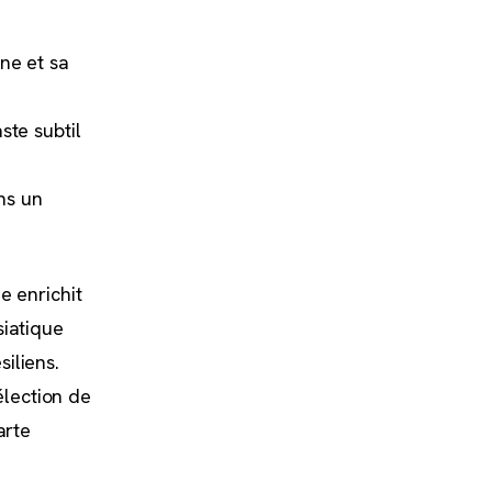
ne et sa
ste subtil
ns un
e enrichit
siatique
iliens.
élection de
arte