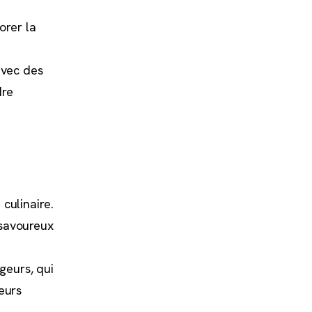
orer la
avec des
dre
culinaire.
 savoureux
geurs, qui
eurs