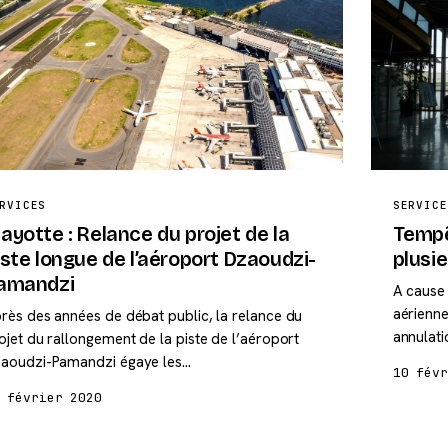
RVICES
SERVICE
ayotte : Relance du projet de la
Tempêt
iste longue de l’aéroport Dzaoudzi-
plusie
amandzi
A cause
aérienne
rès des années de débat public, la relance du
annulati
ojet du rallongement de la piste de l’aéroport
aoudzi-Pamandzi égaye les…
10 fév
 février 2020