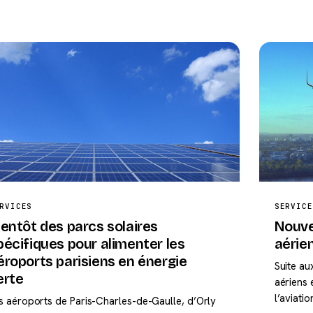
RVICES
SERVICE
ientôt des parcs solaires
Nouve
pécifiques pour alimenter les
aérien
éroports parisiens en énergie
Suite au
erte
aériens 
l’aviati
s aéroports de Paris-Charles-de-Gaulle, d’Orly