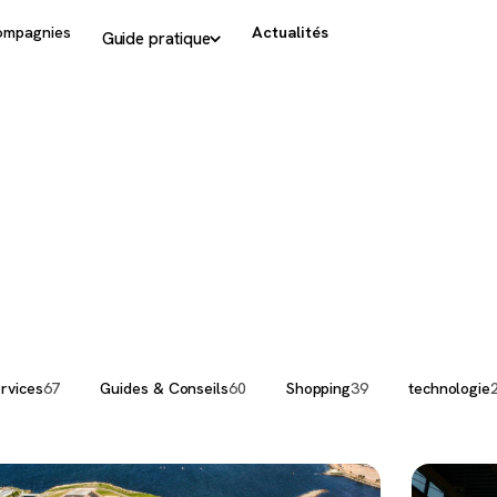
ompagnies
Actualités
Guide pratique
rvices
67
Guides & Conseils
60
Shopping
39
technologie