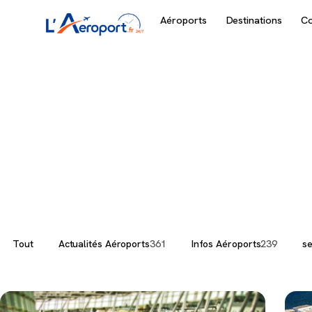
Aéroports
Destinations
C
services
Tout
Actualités Aéroports
361
Infos Aéroports
239
se