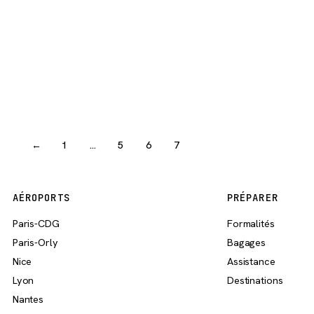
←
1
…
5
6
7
AÉROPORTS
PRÉPARER
Paris-CDG
Formalités
Paris-Orly
Bagages
Nice
Assistance
Lyon
Destinations
Nantes