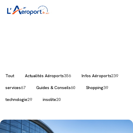
Infos Aéroports
Tout
Actualités Aéroports
356
Infos Aéroports
239
services
67
Guides & Conseils
60
Shopping
39
technologie
29
insolite
20