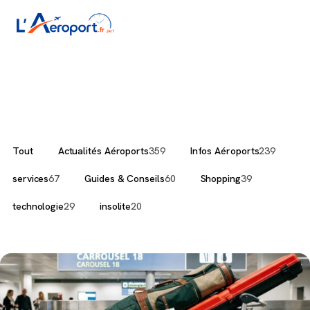
Tout
Actualités Aéroports
359
Infos Aéroports
239
services
67
Guides & Conseils
60
Shopping
39
technologie
29
insolite
20