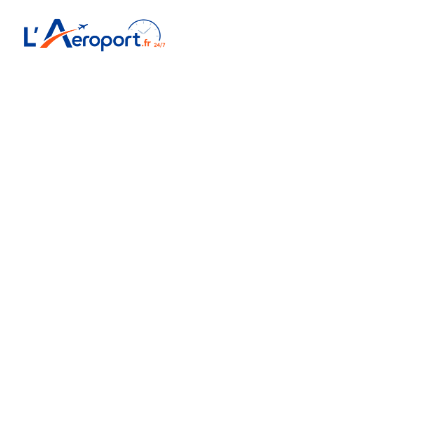
Accueil
/
Formalités de voyage en avion
/
Contrôle aux frontières
Contrôle aux frontières