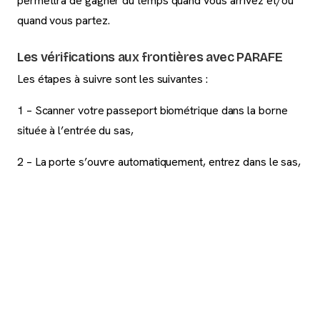
permettra de gagner du temps quand vous arrivez et/ou
quand vous partez.
Les vérifications aux frontières avec PARAFE
Les étapes à suivre sont les suivantes :
1 – Scanner votre passeport biométrique dans la borne
située à l’entrée du sas,
2 – La porte s’ouvre automatiquement, entrez dans le sas,
des indications apparaissent sur l’écran pour vous
expliquer comment poser votre doigt sur le capteur.
3 – Le contrôle s’effectue, la porte de sortie s’ouvre,
vous êtes pouvez passer à votre salle d’embarquement.