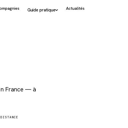
ompagnies
Actualités
Guide pratique
ton
 en France — à
DISTANCE
364 km