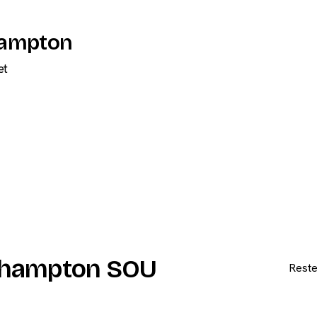
hampton
et
uthampton SOU
Reste