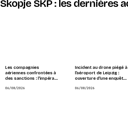
Skopje SKP : les dernières a
Les compagnies
Incident au drone piégé à
aériennes confrontées à
l’aéroport de Leipzig :
des sanctions : l'impératif
ouverture d’une enquête
d'adopter massivement
antiterroriste sous la
06/08/2026
06/08/2026
le kérosène durable
supervision du ministre
de l’Intérieur