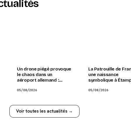
ctualités
Un drone piégé provoque
La Patrouille de Fran
le chaos dans un
une naissance
aéroport allemand :
symbolique à Étam
retour sur un incident
05/08/2026
05/08/2026
mystérieux
Voir toutes les actualités →