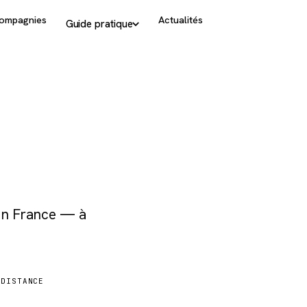
ompagnies
Actualités
Guide pratique
 en France — à
DISTANCE
1 680 km