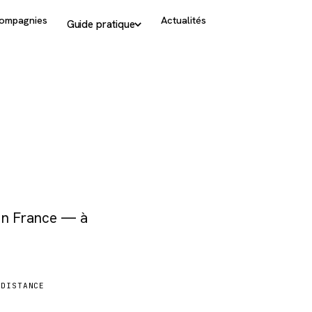
ompagnies
Actualités
Guide pratique
 Rosario
 en France — à
DISTANCE
2 159 km