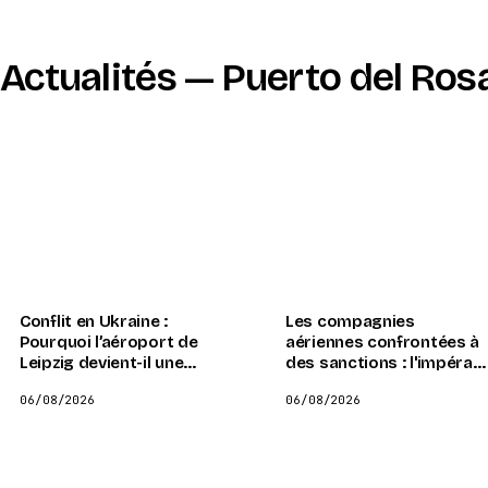
Actualités — Puerto del Ros
Conflit en Ukraine :
Les compagnies
Pourquoi l’aéroport de
aériennes confrontées à
Leipzig devient-il une
des sanctions : l'impérati
cible symbolique et
d'adopter massivement
06/08/2026
06/08/2026
stratégique ?
le kérosène durable