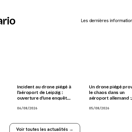
ario
Les dernières information
Incident au drone piégé à
Un drone piégé pro
l’aéroport de Leipzig :
le chaos dans un
f
ouverture d’une enquête
aéroport allemand :
antiterroriste sous la
retour sur un incide
06/08/2026
05/08/2026
supervision du ministre
mystérieux
de l’Intérieur
Voir toutes les actualités →