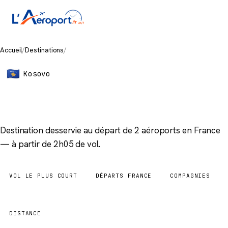
Accueil
/
Destinations
/
Pristina
Kosovo
Pristina
Destination desservie au départ de 2 aéroports en France
— à partir de 2h05 de vol.
VOL LE PLUS COURT
DÉPARTS FRANCE
COMPAGNIES
2h05
2 aéroports
3
DISTANCE
1 198 km