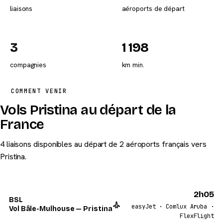
liaisons
aéroports de départ
3
1 198
compagnies
km min.
COMMENT VENIR
Vols Pristina au départ de la
France
4 liaisons disponibles au départ de 2 aéroports français vers
Pristina.
2h05
BSL
easyJet · Comlux Aruba ·
Vol Bâle-Mulhouse — Pristina
FlexFlight