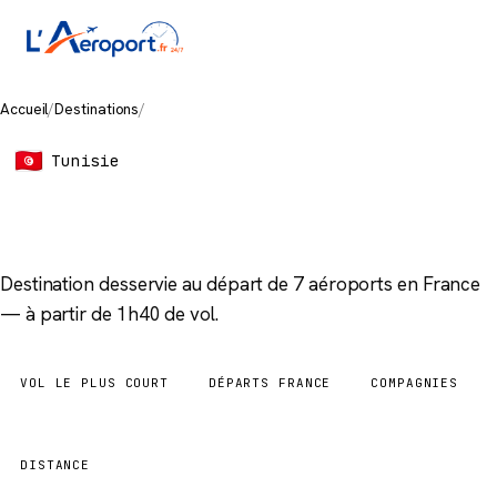
Accueil
/
Destinations
/
Monastir
Tunisie
Monastir
Destination desservie au départ de 7 aéroports en France
— à partir de 1h40 de vol.
VOL LE PLUS COURT
DÉPARTS FRANCE
COMPAGNIES
1h40
7 aéroports
3
DISTANCE
928 km