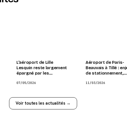
L'aéroport de Lille
Aéroport de Paris-
Lesquin reste largement
Beauvais à Tillé : en
épargné par les
de stationnement,
turbulences du conflit au
circulation et gesti
07/05/2026
11/03/2026
Moyen-Orient
avions secouent les
municipales
Voir toutes les actualités →