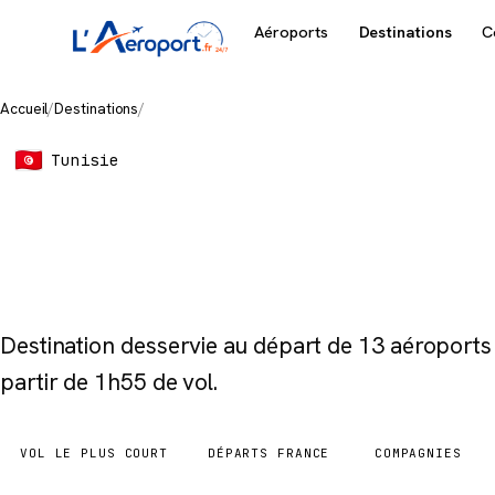
Aéroports
Destinations
C
Accueil
/
Destinations
/
Djerba
Tunisie
Djerba
Destination desservie au départ de 13 aéroport
partir de 1h55 de vol.
VOL LE PLUS COURT
DÉPARTS FRANCE
COMPAGNIES
1h55
13 aéroports
4