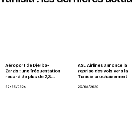
Aéroport de Djerba-
ASL Airlines annonce la
Zarzis : une fréquentation
reprise des vols vers la
record de plus de 2,3
Tunisie prochainement
millions de passagers
09/03/2026
23/06/2020
prévue en 2025, avec une
croissance de 6,5 %