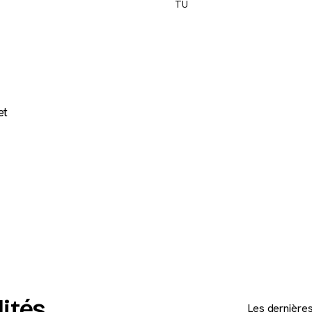
TU
a
et
lités
Les dernières