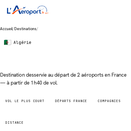
Accueil
/
Destinations
/
Chlef
Algérie
Chlef
Destination desservie au départ de 2 aéroports en France
— à partir de 1h40 de vol.
VOL LE PLUS COURT
DÉPARTS FRANCE
COMPAGNIES
1h40
2 aéroports
1
DISTANCE
868 km