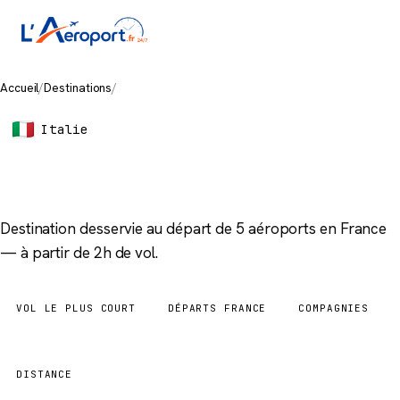
Accueil
/
Destinations
/
Brindisi
Italie
Brindisi
Destination desservie au départ de 5 aéroports en France
— à partir de 2h de vol.
VOL LE PLUS COURT
DÉPARTS FRANCE
COMPAGNIES
2h
5 aéroports
4
DISTANCE
1 133 km