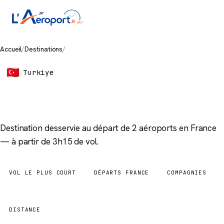
Accueil
/
Destinations
/
Bodrum
Turkiye
Bodrum
Destination desservie au départ de 2 aéroports en France
— à partir de 3h15 de vol.
VOL LE PLUS COURT
DÉPARTS FRANCE
COMPAGNIES
3h15
2 aéroports
2
DISTANCE
2 007 km