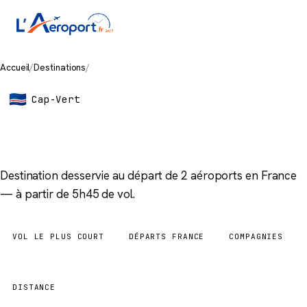
Accueil
/
Destinations
/
Boa Vista
Cap-Vert
Boa Vista
Destination desservie au départ de 2 aéroports en France
— à partir de 5h45 de vol.
VOL LE PLUS COURT
DÉPARTS FRANCE
COMPAGNIES
5h45
2 aéroports
1
DISTANCE
3 959 km