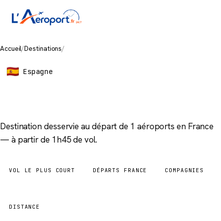
Accueil
/
Destinations
/
Asturias
Espagne
Asturias
Destination desservie au départ de 1 aéroports en France
— à partir de 1h45 de vol.
VOL LE PLUS COURT
DÉPARTS FRANCE
COMPAGNIES
1h45
1 aéroports
2
DISTANCE
865 km