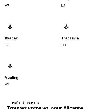
V7
U2
Ryanair
Transavia
FR
TO
Vueling
VY
PRÊT À PARTIR
Trouvez votre vol pour Alicante