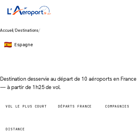
Accueil
/
Destinations
/
Alicante
Espagne
Alicante
Destination desservie au départ de 10 aéroports en France
— à partir de 1h25 de vol.
VOL LE PLUS COURT
DÉPARTS FRANCE
COMPAGNIES
1h25
10 aéroports
5
DISTANCE
615 km