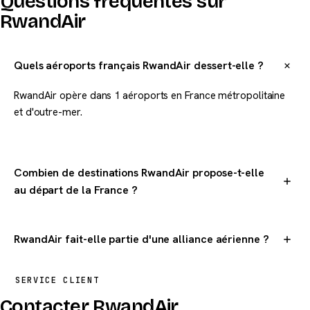
Questions fréquentes sur
RwandAir
Quels aéroports français RwandAir dessert-elle ?
RwandAir opère dans 1 aéroports en France métropolitaine
et d'outre-mer.
Combien de destinations RwandAir propose-t-elle
au départ de la France ?
RwandAir dessert 2 destinations dans le monde au départ de
la France.
RwandAir fait-elle partie d'une alliance aérienne ?
RwandAir fait partie du groupe RwandAir.
SERVICE CLIENT
Contacter RwandAir