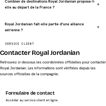
Combien de destinations Royal Jordanian propose-t-
elle au départ de la France ?
Royal Jordanian dessert 1 destinations dans le monde au
départ de la France.
Royal Jordanian fait-elle partie d'une alliance
aérienne ?
Royal Jordanian est membre de l'alliance oneworld. Les
SERVICE CLIENT
passagers peuvent cumuler des miles et bénéficier de
Contacter Royal Jordanian
correspondances chez les partenaires de oneworld.
Retrouvez ci-dessous les coordonnées officielles pour contacter
Royal Jordanian. Les informations sont vérifiées depuis les
sources officielles de la compagnie.
Formulaire de contact
Accéder au service client en ligne