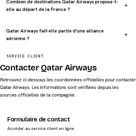
Combien de destinations Qatar Airways propose-t-
elle au départ de la France ?
Qatar Airways dessert 1 destinations dans le monde au
départ de la France.
Qatar Airways fait-elle partie d'une alliance
aérienne ?
Qatar Airways est membre de l'alliance oneworld. Les
SERVICE CLIENT
passagers peuvent cumuler des miles et bénéficier de
Contacter Qatar Airways
correspondances chez les partenaires de oneworld.
Retrouvez ci-dessous les coordonnées officielles pour contacter
Qatar Airways. Les informations sont vérifiées depuis les
sources officielles de la compagnie.
Formulaire de contact
Accéder au service client en ligne