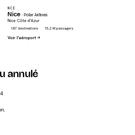
NCE
Nice
· Polar Airlines
Nice Côte d'Azur
187 destinations
15,2 M passagers
Voir l'aéroport
ou annulé
04
on.