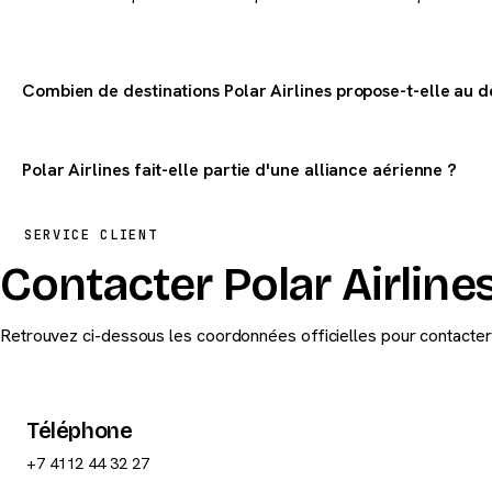
Combien de destinations Polar Airlines propose-t-elle au d
Polar Airlines dessert 3 destinations dans le monde au départ de 
Polar Airlines fait-elle partie d'une alliance aérienne ?
Polar Airlines n'est pas membre d'une alliance aérienne majeure.
SERVICE CLIENT
Contacter Polar Airline
Retrouvez ci-dessous les coordonnées officielles pour contacter P
Téléphone
+7 4112 44 32 27