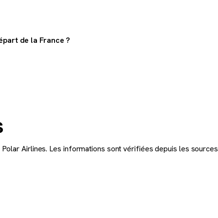
épart de la France ?
la France.
s
olar Airlines. Les informations sont vérifiées depuis les sources