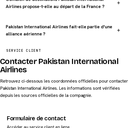
Airlines propose-t-elle au départ de la France ?
Pakistan International Airlines dessert 2 destinations dans le
monde au départ de la France.
Pakistan International Airlines fait-elle partie d'une
alliance aérienne ?
Pakistan International Airlines n'est pas membre d'une
SERVICE CLIENT
alliance aérienne majeure.
Contacter Pakistan International
Airlines
Retrouvez ci-dessous les coordonnées officielles pour contacter
Pakistan International Airlines. Les informations sont vérifiées
depuis les sources officielles de la compagnie.
Formulaire de contact
Accéder au service client en ligne