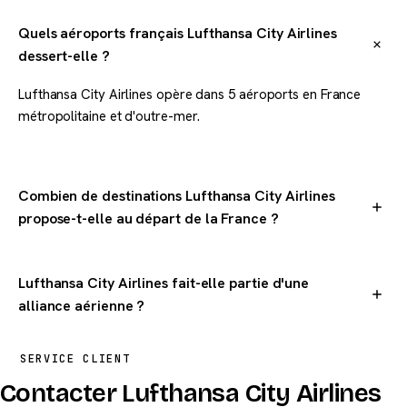
Quels aéroports français Lufthansa City Airlines
dessert-elle ?
Lufthansa City Airlines opère dans 5 aéroports en France
métropolitaine et d'outre-mer.
Combien de destinations Lufthansa City Airlines
propose-t-elle au départ de la France ?
Lufthansa City Airlines dessert 2 destinations dans le monde
au départ de la France.
Lufthansa City Airlines fait-elle partie d'une
alliance aérienne ?
Lufthansa City Airlines est membre de l'alliance Star Alliance.
SERVICE CLIENT
Les passagers peuvent cumuler des miles et bénéficier de
Contacter Lufthansa City Airlines
correspondances chez les partenaires de Star Alliance.